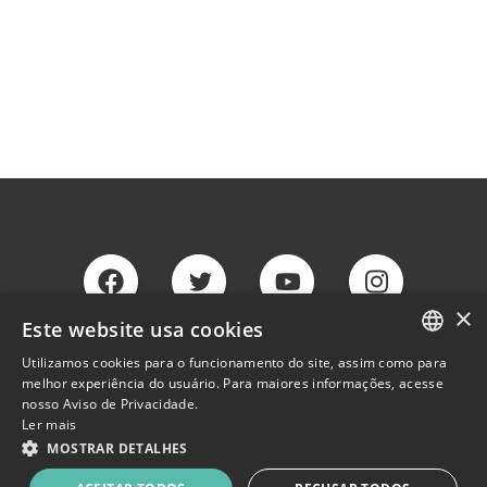
×
Este website usa cookies
Westwing
Westwing
Westwing
Westwing
Utilizamos cookies para o funcionamento do site, assim como para
Facebook
Twitter
Youtube
Instagram
PORTUGUESE
melhor experiência do usuário. Para maiores informações, acesse
nosso Aviso de Privacidade.
ENGLISH
Ler mais
MOSTRAR DETALHES
© Copyright Westwing 2026 - Todos os direitos reservados