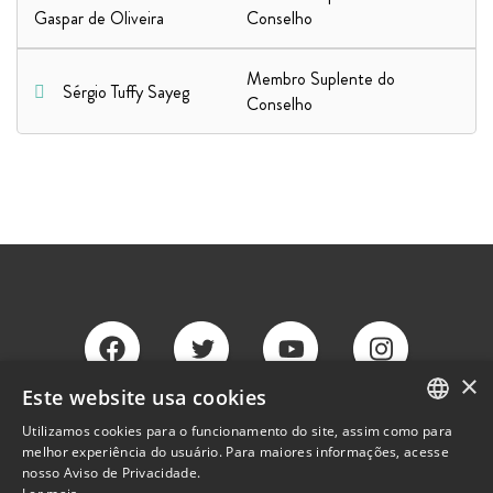
Gaspar de Oliveira
Conselho
Membro Suplente do
Sérgio Tuffy Sayeg
Conselho
×
Este website usa cookies
Westwing
Westwing
Westwing
Westwing
Utilizamos cookies para o funcionamento do site, assim como para
Facebook
Twitter
Youtube
Instagram
PORTUGUESE
melhor experiência do usuário. Para maiores informações, acesse
nosso Aviso de Privacidade.
ENGLISH