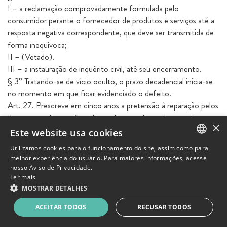
I – a reclamação comprovadamente formulada pelo
consumidor perante o fornecedor de produtos e serviços até a
resposta negativa correspondente, que deve ser transmitida de
forma inequívoca;
II – (Vetado).
III – a instauração de inquérito civil, até seu encerramento.
§ 3° Tratando-se de vício oculto, o prazo decadencial inicia-se
no momento em que ficar evidenciado o defeito.
Art. 27. Prescreve em cinco anos a pretensão à reparação pelos
danos causados por fato do produto ou do serviço prevista na
×
Seção II deste Capítulo, iniciando-se a contagem do prazo a
Este website usa cookies
partir do conhecimento do dano e de sua autoria.
Utilizamos cookies para o funcionamento do site, assim como para
PORTUGUESE
melhor experiência do usuário. Para maiores informações, acesse
10.5.2. Caso o produto não seja reparado no prazo de 30
nosso Aviso de Privacidade.
(trinta) dias, ficará a critério do “CONSUMIDOR” escolher
ENGLISH
Ler mais
dentre as seguintes alternativas, conforme artigo 18 do CDC:
MOSTRAR DETALHES
a) Substituição do produto por outro igual ou, na falta de
ACEITAR TODOS
RECUSAR TODOS
produto igual no estoque, por produto similar ou por um vale-
troca para utilização no site www.westwing.com.br;